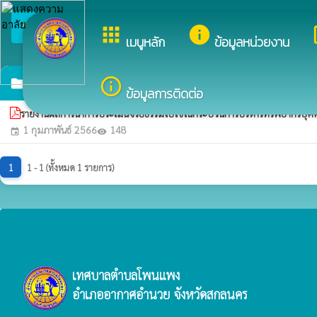
arrow_back_ios
ยินดีต้
apps
info
dev
กลับเมนูหลัก
เมนูหลัก
ข้อมูลหน่วยงาน
การประเมินจริยธรรมเจ้าหน้าที่ของรัฐ
info_outline
folder
ข้อมูลการติดต่อ
รายงานผลการนำการประเมินจริยธรรมไปใช้ในกระบวนการบริหารทรัพยากรบุ
1 กุมภาพันธ์ 2566
148
event
visibility
1
1 - 1 (ทั้งหมด 1 รายการ)
เทศบาลตำบลโพนแพง
อำเภออากาศอำนวย จังหวัดสกลนคร