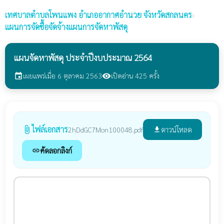
เทศบาลตำบลโพนแพง
อำเภออากาศอำนวย จังหวัดสกลนคร
›
แผนการจัดซื้อจัดจ้างแผนการจัดหาพัสดุ
แผนจัดหาพัสดุ ประจำปีงบประมาณ 2564
เผยแพร่เมื่อ 6 ตุลาคม 2563
เปิดอ่าน 425 ครั้ง
event
visibility
ไฟล์เอกสาร
attach_file
ดาวน์โหลด
2hDdGC7Mon100048.pdf
file_download
คัดลอกลิงก์
link